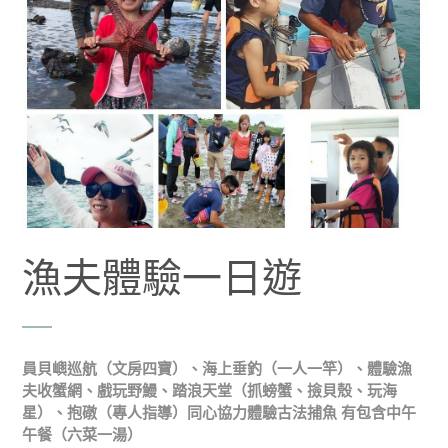
漁夫體驗一日遊
員貝嶼巡航（文房四寶）、海上垂釣（一人一竿）、體驗漁
夫收蟹網、戲玩野鰻、踏浪天堂（抓螃蟹、撿貝殼、玩海
星）、抱礅（專人指導）同心協力體驗古法捕魚 有包含中午
午餐（六菜一湯）