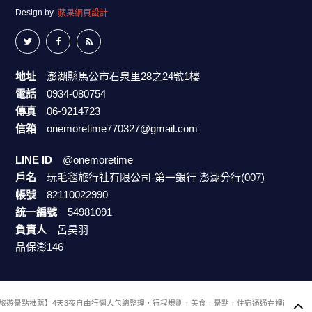
Design by
蘋果網頁設計
地址
澎湖縣馬公市石泉里28之24號1樓
電話
0934-080754
傳真
06-9214723
信箱
onemoretime770327@gmail.com
LINE ID
@onemoretime
戶名
玩毛毯旅行社有限公司-第一銀行 澎湖分行(007)
帳號
82110022990
統一編號
54981091
負責人
呂昊羽
品保澎146
旅遊景點推薦】4天3夜自由行懶人包總整理，行程規劃，美食，景點，住宿通通在裡面喔！提