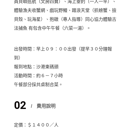
員貝嶼巡航（文房四寶）、海上垂釣（一人一竿）、
體驗漁夫收蟹網、戲玩野鰻、踏浪天堂（抓螃蟹、撿
貝殼、玩海星）、抱礅（專人指導）同心協力體驗古
法捕魚 有包含中午午餐（六菜一湯）。
出發時間：早上０９：００出發（提早３０分鐘報
到）
報到地點：沙港東碼頭
活動時間：約６－７小時
午餐部分採共桌制合菜。
02
費用說明
定價：＄１４００／人