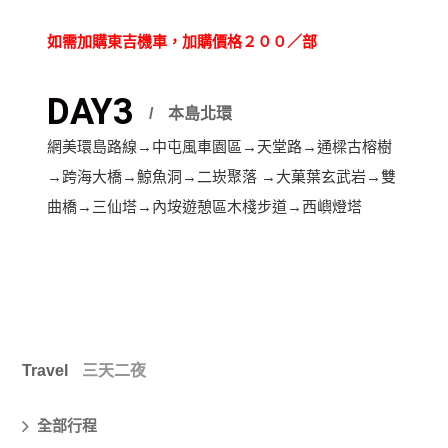
如需加購東吉機車，加購價格２００／部
DAY3
本島北環
網美環島路線→中屯風車園區→天堂路→通樑古榕樹
→跨海大橋→鯨魚洞→二崁聚落 →大菓葉玄武岩→雙
曲橋→三仙塔→內垵遊憩區木棧步道→西嶼燈塔
Travel
三天二夜
全部行程