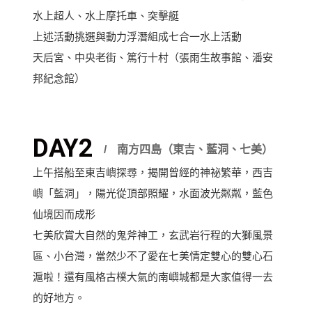
水上超人、水上摩托車、突擊艇
上述活動挑選與動力浮潛組成七合一水上活動
天后宮、中央老街、篤行十村（張雨生故事館、潘安
邦紀念館）
DAY2
南方四島（東吉、藍洞、七美）
上午搭船至東吉嶼探尋，揭開曾經的神祕繁華，西吉
嶼「藍洞」，陽光從頂部照耀，水面波光粼粼，藍色
仙境因而成形
七美欣賞大自然的鬼斧神工，玄武岩行程的大獅風景
區、小台灣，當然少不了愛在七美情定雙心的雙心石
滬啦！還有風格古樸大氣的南嶼城都是大家值得一去
的好地方。