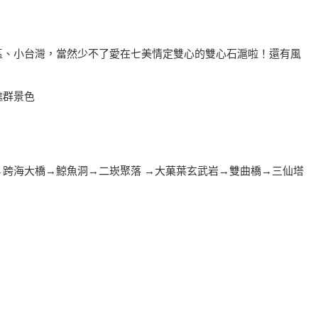
區、小台灣，當然少不了愛在七美情定雙心的雙心石滬啦！還有風
礁群景色
跨海大橋→鯨魚洞→二崁聚落 →大菓葉玄武岩→雙曲橋→三仙塔