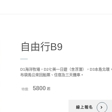
自由行B9
D1海洋牧場，D2七美一日遊（含浮潛），D3本島北環
布袋馬公來回船票、住宿及三天機車。
5800
起
特價:
線上報名