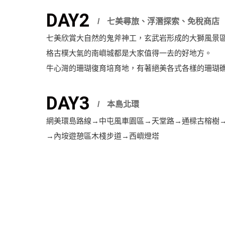
DAY2
七美尋旅、浮潛探索、免稅商店
七美欣賞大自然的鬼斧神工，玄武岩形成的大獅風景
格古樸大氣的南嶼城都是大家值得一去的好地方。
牛心灣的珊瑚復育培育地，有著絕美各式各樣的珊瑚
DAY3
本島北環
網美環島路線→中屯風車園區→天堂路→通樑古榕樹→
→內垵遊憩區木棧步道→西嶼燈塔