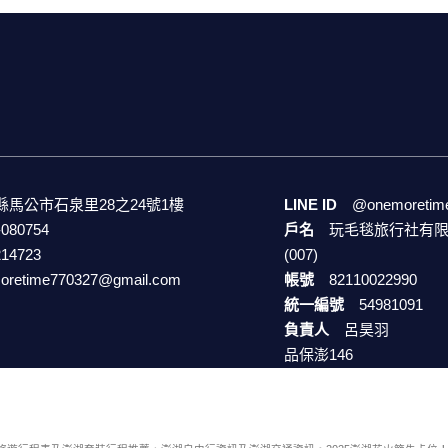
縣馬公市石泉里28之24號1樓
LINE ID
@onemoretim
-080754
戶名
玩毛毯旅行社有限
214723
(007)
oretime770327@gmail.com
帳號
82110022990
統一編號
54981091
負責人
呂昊羽
品保澎146