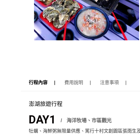
行程內容
費用說明
注意事項
澎湖旅遊行程
DAY1
海洋牧場、市區觀光
牡蠣、海鮮粥無限量供應、篤行十村文創園區張雨生