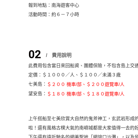
報到地點：南海遊客中心
活動時間：約６－７小時
02
費用說明
此費用包含當日來回船資、團體保險，不包含島上交
定價：＄１０００／人、＄１００／未滿３歲
七美島：
＄２００ 機車/部、＄２００遊覽車/人
望安島：
＄１８０ 機車/部、＄１８０遊覽車/人
上午搭船至七美欣賞大自然的鬼斧神工，玄武岩形成
啦！還有風格古樸大氣的南嶼城都是大家值得一去的
下午還有遠近馳名的網美聖地「網垵口沙灘」，以及