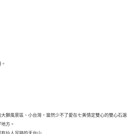
通。
的大獅風景區、小台灣，當然少不了愛在七美情定雙心的雙心石滬
好地方。
留有仙人足跡的天台山